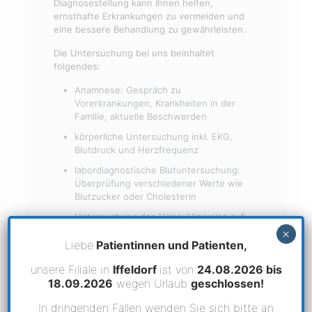
Diagnosestellung kann Ihnen helfen,
ernsthafte Erkrankungen zu vermeiden und
eine bessere Behandlung zu gewährleisten.
Die Untersuchung bei uns beinhaltet
folgendes:
Anamnese: Gespräch zu
Vorerkrankungen, Krankheiten in der
Familie, aktuelle Beschwerden
körperliche Untersuchung inkl. EKG,
Blutdruck und Herzfrequenz
labordiagnostische Blutuntersuchung:
Überprüfung verschiedener Werte wie
Blutzucker oder Cholesterin
Untersuchung des Urins: Hinweise auf
Blasen- und Nierenerkrankungen oder
×
Diabetes mellitus
Liebe
Patientinnen und Patienten,
Überprüfung des Impfstatus
unsere Filiale in
Iffeldorf
ist von
24.08.2026 bis
18.09.2026
wegen Urlaub
geschlossen!
ausführliche Besprechung der Befunde
In dringenden Fällen wenden Sie sich bitte an