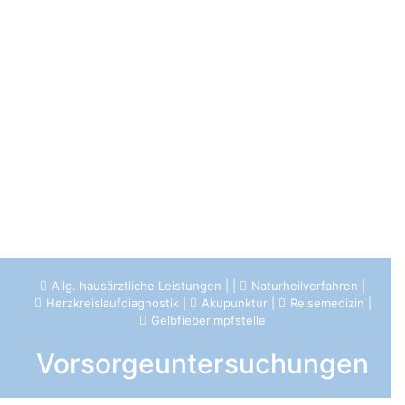
Allg. hausärztliche Leistungen
|
|
Naturheilverfahren
|
Herzkreislaufdiagnostik
|
Akupunktur
|
Reisemedizin
|
Gelbfieberimpfstelle
Vorsorgeuntersuchungen