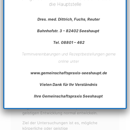
die Hauptstelle
Dres. med. Dittrich, Fuchs, Reuter
Bahnhofstr. 3 – 82402 Seeshaupt
Vorsorgeuntersuchung
Tel. 08801 – 462
für Kinder
Terminvereinbarungen und Rezeptbestellungen gerne
online unter
Die
Kindervorsorgeuntersuchung
beim
Hausarzt ist eine regelmäßige Untersuchung,
www.gemeinschaftspraxis-seeshaupt.de
die in Deutschland im Rahmen der
gesetzlichen Krankenversicherung für Kinder
Vielen Dank für Ihr Verständnis
und Jugendliche bis zum 18. Lebensjahr
vorgesehen ist. Diese Untersuchung wird
Ihre Gemeinschaftspraxis Seeshaupt
auch als "
U-Untersuchung
" bezeichnet und
soll sicherstellen, dass die Kinder und
Jugendlichen sich in ihrer körperlichen und
geistigen Entwicklung normal entwickeln.
Ziel der Untersuchungen ist es, mögliche
körperliche oder geistige