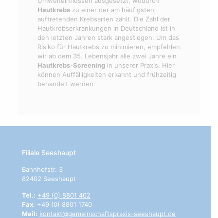
Umwelteinflüssen ausgesetzt, wodurch
Hautkrebs
zu einer der am häufigsten
auftretenden Krebsarten zählt. Die Zahl der
Hautkrebserkrankungen in Deutschland ist in
den letzten Jahren stark angestiegen. Um das
Risiko für Hautkrebs zu minimieren, empfehlen
wir ab dem 35. Lebensjahr alle zwei Jahre ein
Hautkrebs
-
Screening
in unserer Praxis. Hier
können Auffälligkeiten erkannt und frühzeitig
behandelt werden.
Filiale Seeshaupt
Bahnhofstr. 3
82402 Seeshaupt
Tel.:
+49 (0) 8801 462
Fax
: +49 (0) 8801 1740
Mail:
kontakt@gemeinschaftspraxis-seeshaupt.de