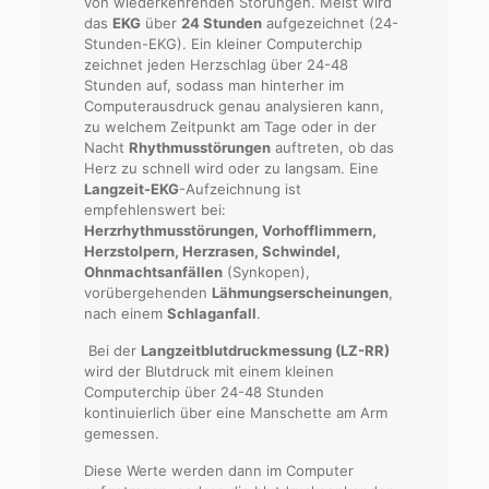
von wiederkehrenden Störungen. Meist wird
das
EKG
über
24 Stunden
aufgezeichnet (24-
Stunden-EKG). Ein kleiner Computerchip
zeichnet jeden Herzschlag über 24-48
Stunden auf, sodass man hinterher im
Computerausdruck genau analysieren kann,
zu welchem Zeitpunkt am Tage oder in der
Nacht
Rhythmusstörungen
auftreten, ob das
Herz zu schnell wird oder zu langsam. Eine
Langzeit-EKG
-Aufzeichnung ist
empfehlenswert bei:
Herzrhythmusstörungen, Vorhofflimmern,
Herzstolpern, Herzrasen, Schwindel,
Ohnmachtsanfällen
(Synkopen),
vorübergehenden
Lähmungserscheinungen
,
nach einem
Schlaganfall
.
Bei der
Langzeitblutdruckmessung (LZ-RR)
wird der Blutdruck mit einem kleinen
Computerchip über 24-48 Stunden
kontinuierlich über eine Manschette am Arm
gemessen.
Diese Werte werden dann im Computer