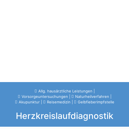
Allg. hausärztliche Leistungen
|
Vorsorgeuntersuchungen
|
Naturheilverfahren
|
Akupunktur
|
Reisemedizin
|
Gelbfieberimpfstelle
Herzkreislaufdiagnostik